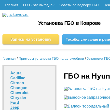
Главная
ГБО - это выгодно?
Советы по подбору ГБО
Це
Установка ГБО в Коврове
Запись на установку
Техобслуживание и рем
Главная
/
Примеры установки ГБО на автомобили
/
Установка ГБ
Acura
ГБО на Hyun
Cadillac
Citroen
Changan
Chevrolet
Chrysler
Ford
Jeep