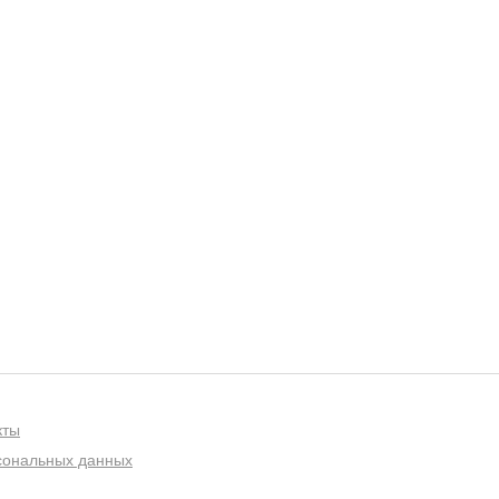
кты
рсональных данных