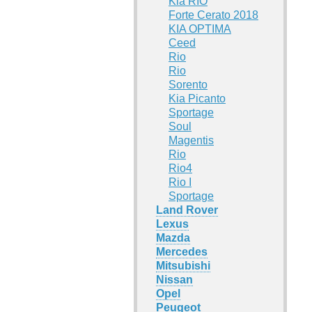
Kia RIO
Forte Cerato 2018
KIA OPTIMA
Ceed
Rio
Rio
Sorento
Kia Picanto
Sportage
Soul
Magentis
Rio
Rio4
Rio I
Sportage
Land Rover
Lexus
Mazda
Mercedes
Mitsubishi
Nissan
Opel
Peugeot