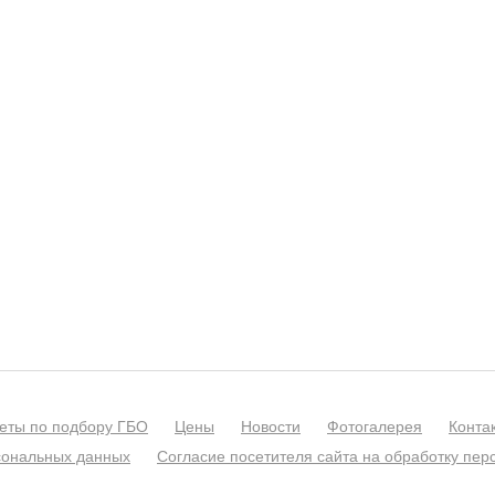
еты по подбору ГБО
Цены
Новости
Фотогалерея
Конта
сональных данных
Согласие посетителя сайта на обработку пе