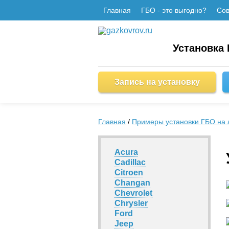
Главная
ГБО - это выгодно?
Сов
Установка
Запись на установку
Главная
/
Примеры установки ГБО на 
Acura
Cadillac
Citroen
Changan
Chevrolet
Chrysler
Ford
Jeep